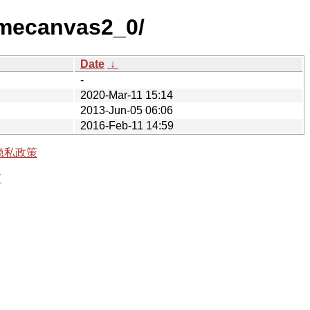
omecanvas2_0/
Date
↓
-
2020-Mar-11 15:14
2013-Jun-05 06:06
2016-Feb-11 14:59
隐私政策
有