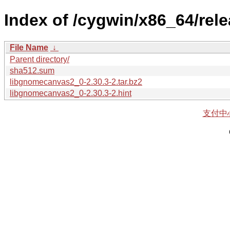
Index of /cygwin/x86_64/re
File Name
↓
Parent directory/
sha512.sum
libgnomecanvas2_0-2.30.3-2.tar.bz2
libgnomecanvas2_0-2.30.3-2.hint
支付中