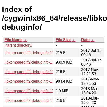
Index of
/cygwin/x86_64/release/libk
debuginfo/
File Name
↓
File Size
↓
Date
↓
Parent directory/
-
-
2017-Jul-15
libkomparediff2-debuginfo-17.04.3-1.hint
215 B
00:46
2017-Jul-15
libkomparediff2-debuginfo-17.04.3-1.tar.xz
930.9 KiB
00:46
2017-Nov-
libkomparediff2-debuginfo-17.08.3-1.hint
216 B
12 21:53
2017-Nov-
libkomparediff2-debuginfo-17.08.3-1.tar.xz
984.4 KiB
12 21:53
2018-Mar-
libkomparediff2-debuginfo-17.12.3-1.tar.xz
1.0 MiB
13 04:20
2018-Mar-
libkomparediff2-debuginfo-17.12.3-1.hint
216 B
13 04:20