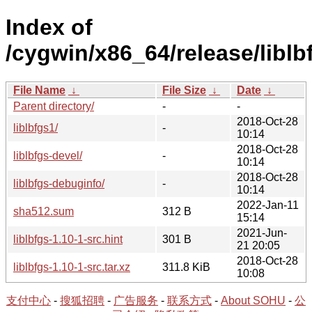
Index of
/cygwin/x86_64/release/liblb
File Name
↓
File Size
↓
Date
↓
Parent directory/
-
-
2018-Oct-28
liblbfgs1/
-
10:14
2018-Oct-28
liblbfgs-devel/
-
10:14
2018-Oct-28
liblbfgs-debuginfo/
-
10:14
2022-Jan-11
sha512.sum
312 B
15:14
2021-Jun-
liblbfgs-1.10-1-src.hint
301 B
21 20:05
2018-Oct-28
liblbfgs-1.10-1-src.tar.xz
311.8 KiB
10:08
支付中心
-
搜狐招聘
-
广告服务
-
联系方式
-
About SOHU
-
公