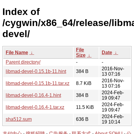
Index of
/cygwin/x86_64/release/libm
devel/
File
File Name
↓
Date
↓
Size
↓
Parent directory/
-
-
2016-Nov-
libmad-devel-0.15.1b-11.hint
384 B
13 07:16
2016-Nov-
libmad-devel-0.15.1b-11.tar.xz
8.7 KiB
13 07:16
2024-Feb-
libmad-devel-0.16.4-1.hint
384 B
19 09:47
2024-Feb-
libmad-devel-0.16.4-1.tar.xz
11.5 KiB
19 09:47
2024-Feb-
sha512.sum
636 B
19 10:14
支付中心
-
搜狐招聘
-
广告服务
-
联系方式
-
About SOHU
-
公