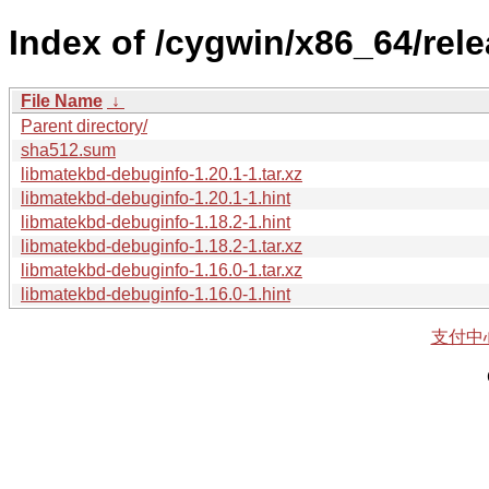
Index of /cygwin/x86_64/rel
File Name
↓
Parent directory/
sha512.sum
libmatekbd-debuginfo-1.20.1-1.tar.xz
libmatekbd-debuginfo-1.20.1-1.hint
libmatekbd-debuginfo-1.18.2-1.hint
libmatekbd-debuginfo-1.18.2-1.tar.xz
libmatekbd-debuginfo-1.16.0-1.tar.xz
libmatekbd-debuginfo-1.16.0-1.hint
支付中