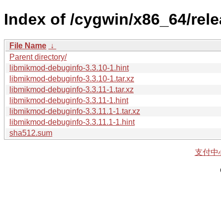
Index of /cygwin/x86_64/rel
File Name
↓
Parent directory/
libmikmod-debuginfo-3.3.10-1.hint
libmikmod-debuginfo-3.3.10-1.tar.xz
libmikmod-debuginfo-3.3.11-1.tar.xz
libmikmod-debuginfo-3.3.11-1.hint
libmikmod-debuginfo-3.3.11.1-1.tar.xz
libmikmod-debuginfo-3.3.11.1-1.hint
sha512.sum
支付中