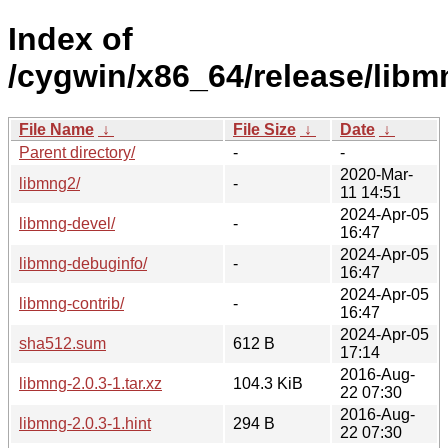
Index of
/cygwin/x86_64/release/libm
File Name
↓
File Size
↓
Date
↓
Parent directory/
-
-
2020-Mar-
libmng2/
-
11 14:51
2024-Apr-05
libmng-devel/
-
16:47
2024-Apr-05
libmng-debuginfo/
-
16:47
2024-Apr-05
libmng-contrib/
-
16:47
2024-Apr-05
sha512.sum
612 B
17:14
2016-Aug-
libmng-2.0.3-1.tar.xz
104.3 KiB
22 07:30
2016-Aug-
libmng-2.0.3-1.hint
294 B
22 07:30