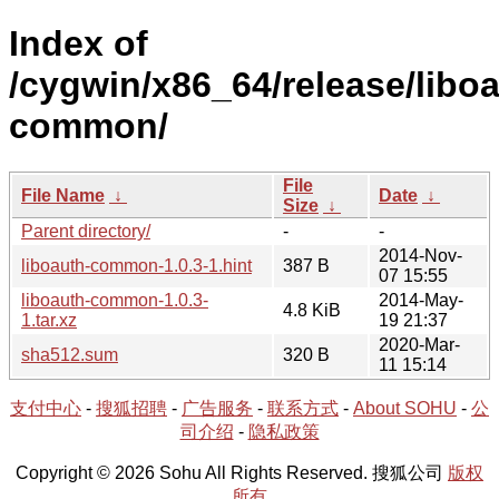
Index of
/cygwin/x86_64/release/liboa
common/
File
File Name
↓
Date
↓
Size
↓
Parent directory/
-
-
2014-Nov-
liboauth-common-1.0.3-1.hint
387 B
07 15:55
liboauth-common-1.0.3-
2014-May-
4.8 KiB
1.tar.xz
19 21:37
2020-Mar-
sha512.sum
320 B
11 15:14
支付中心
-
搜狐招聘
-
广告服务
-
联系方式
-
About SOHU
-
公
司介绍
-
隐私政策
Copyright © 2026 Sohu All Rights Reserved. 搜狐公司
版权
所有