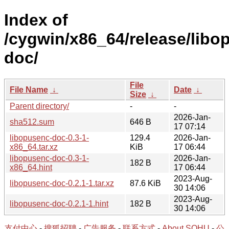
Index of
/cygwin/x86_64/release/libo
doc/
File
File Name
↓
Date
↓
Size
↓
Parent directory/
-
-
2026-Jan-
sha512.sum
646 B
17 07:14
libopusenc-doc-0.3-1-
129.4
2026-Jan-
x86_64.tar.xz
KiB
17 06:44
libopusenc-doc-0.3-1-
2026-Jan-
182 B
x86_64.hint
17 06:44
2023-Aug-
libopusenc-doc-0.2.1-1.tar.xz
87.6 KiB
30 14:06
2023-Aug-
libopusenc-doc-0.2.1-1.hint
182 B
30 14:06
支付中心
-
搜狐招聘
-
广告服务
-
联系方式
-
About SOHU
-
公