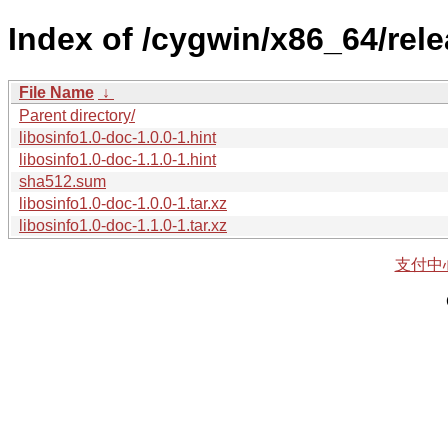
Index of /cygwin/x86_64/rele
File Name
↓
Parent directory/
libosinfo1.0-doc-1.0.0-1.hint
libosinfo1.0-doc-1.1.0-1.hint
sha512.sum
libosinfo1.0-doc-1.0.0-1.tar.xz
libosinfo1.0-doc-1.1.0-1.tar.xz
支付中