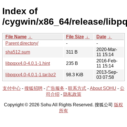
Index of
/cygwin/x86_64/release/libpq
File Name
↓
File Size
↓
Date
↓
Parent directory/
-
-
2020-Mar-
sha512.sum
311 B
11 15:14
2016-Feb-
libpqxx4.0-4.0.1-1.hint
235 B
11 15:14
2013-Sep-
libpqxx4.0-4.0.1-1.tar.bz2
98.3 KiB
03 07:58
支付中心
-
搜狐招聘
-
广告服务
-
联系方式
-
About SOHU
-
公
司介绍
-
隐私政策
Copyright © 2026 Sohu All Rights Reserved. 搜狐公司
版权
所有