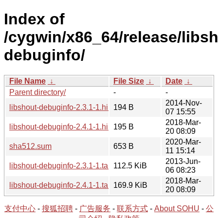
Index of
/cygwin/x86_64/release/libsh
debuginfo/
File Name
↓
File Size
↓
Date
↓
Parent directory/
-
-
2014-Nov-
libshout-debuginfo-2.3.1-1.hint
194 B
07 15:55
2018-Mar-
libshout-debuginfo-2.4.1-1.hint
195 B
20 08:09
2020-Mar-
sha512.sum
653 B
11 15:14
2013-Jun-
libshout-debuginfo-2.3.1-1.tar.bz2
112.5 KiB
06 08:23
2018-Mar-
libshout-debuginfo-2.4.1-1.tar.xz
169.9 KiB
20 08:09
支付中心
-
搜狐招聘
-
广告服务
-
联系方式
-
About SOHU
-
公