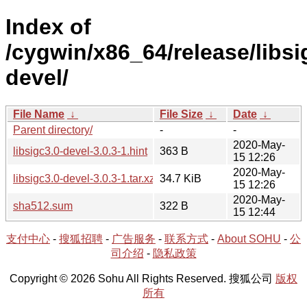
Index of
/cygwin/x86_64/release/libsig
devel/
File Name
↓
File Size
↓
Date
↓
Parent directory/
-
-
2020-May-
libsigc3.0-devel-3.0.3-1.hint
363 B
15 12:26
2020-May-
libsigc3.0-devel-3.0.3-1.tar.xz
34.7 KiB
15 12:26
2020-May-
sha512.sum
322 B
15 12:44
支付中心
-
搜狐招聘
-
广告服务
-
联系方式
-
About SOHU
-
公
司介绍
-
隐私政策
Copyright © 2026 Sohu All Rights Reserved. 搜狐公司
版权
所有