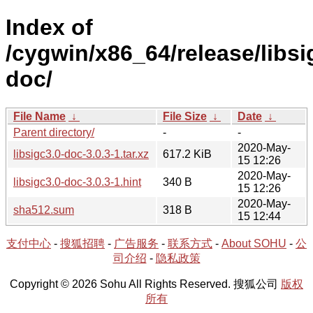
Index of
/cygwin/x86_64/release/libsig
doc/
File Name
↓
File Size
↓
Date
↓
Parent directory/
-
-
2020-May-
libsigc3.0-doc-3.0.3-1.tar.xz
617.2 KiB
15 12:26
2020-May-
libsigc3.0-doc-3.0.3-1.hint
340 B
15 12:26
2020-May-
sha512.sum
318 B
15 12:44
支付中心
-
搜狐招聘
-
广告服务
-
联系方式
-
About SOHU
-
公
司介绍
-
隐私政策
Copyright © 2026 Sohu All Rights Reserved. 搜狐公司
版权
所有