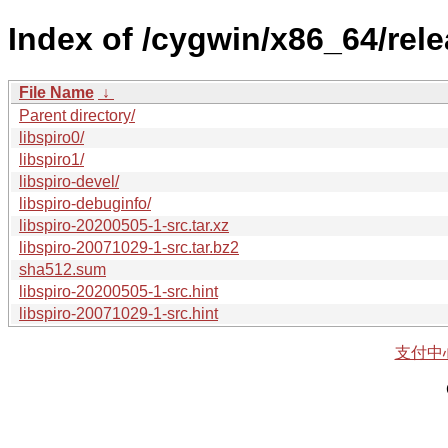
Index of /cygwin/x86_64/rele
File Name
↓
Parent directory/
libspiro0/
libspiro1/
libspiro-devel/
libspiro-debuginfo/
libspiro-20200505-1-src.tar.xz
libspiro-20071029-1-src.tar.bz2
sha512.sum
libspiro-20200505-1-src.hint
libspiro-20071029-1-src.hint
支付中