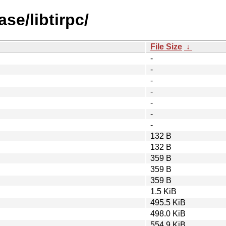
se/libtirpc/
File Size
↓
-
-
-
-
-
-
-
132 B
132 B
359 B
359 B
359 B
1.5 KiB
495.5 KiB
498.0 KiB
554.9 KiB