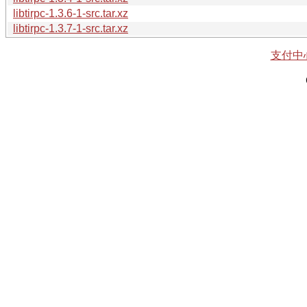
libtirpc-1.3.6-1-src.tar.xz
libtirpc-1.3.7-1-src.tar.xz
支付中