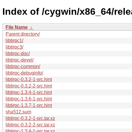
Index of /cygwin/x86_64/relea
File Name
↓
Parent directory/
libtirpc1/
libtirpc3/
libtirpc-doc/
libtirpc-devel/
libtirpc-common/
libtirpc-debuginfo/
libtirpc-0.3.2-1-src.hint
libtirpc-0.3.2-2-src.hint
libtirpc-1.3.4-1-src.hint
libtirpc-1.3.6-1-src.hint
libtirpc-1.3.7-1-src.hint
sha512.sum
libtirpc-0.3.2-1-src.tar.xz
libtirpc-0.3.2-2-src.tar.xz
libtirpc-1.3.4-1-src.tar.xz