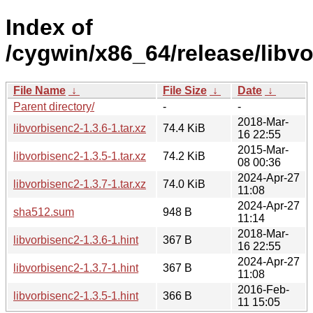
Index of
/cygwin/x86_64/release/libvo
File Name
↓
File Size
↓
Date
↓
Parent directory/
-
-
2018-Mar-
libvorbisenc2-1.3.6-1.tar.xz
74.4 KiB
16 22:55
2015-Mar-
libvorbisenc2-1.3.5-1.tar.xz
74.2 KiB
08 00:36
2024-Apr-27
libvorbisenc2-1.3.7-1.tar.xz
74.0 KiB
11:08
2024-Apr-27
sha512.sum
948 B
11:14
2018-Mar-
libvorbisenc2-1.3.6-1.hint
367 B
16 22:55
2024-Apr-27
libvorbisenc2-1.3.7-1.hint
367 B
11:08
2016-Feb-
libvorbisenc2-1.3.5-1.hint
366 B
11 15:05