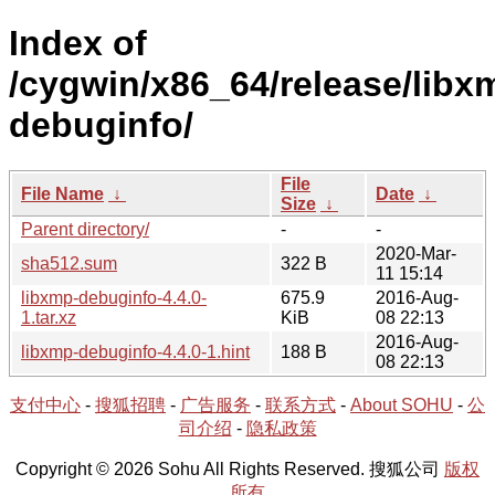
Index of
/cygwin/x86_64/release/libx
debuginfo/
File
File Name
↓
Date
↓
Size
↓
Parent directory/
-
-
2020-Mar-
sha512.sum
322 B
11 15:14
libxmp-debuginfo-4.4.0-
675.9
2016-Aug-
1.tar.xz
KiB
08 22:13
2016-Aug-
libxmp-debuginfo-4.4.0-1.hint
188 B
08 22:13
支付中心
-
搜狐招聘
-
广告服务
-
联系方式
-
About SOHU
-
公
司介绍
-
隐私政策
Copyright © 2026 Sohu All Rights Reserved. 搜狐公司
版权
所有