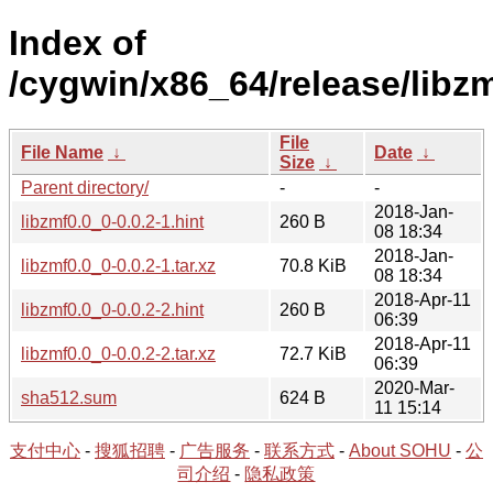
Index of
/cygwin/x86_64/release/libzm
File
File Name
↓
Date
↓
Size
↓
Parent directory/
-
-
2018-Jan-
libzmf0.0_0-0.0.2-1.hint
260 B
08 18:34
2018-Jan-
libzmf0.0_0-0.0.2-1.tar.xz
70.8 KiB
08 18:34
2018-Apr-11
libzmf0.0_0-0.0.2-2.hint
260 B
06:39
2018-Apr-11
libzmf0.0_0-0.0.2-2.tar.xz
72.7 KiB
06:39
2020-Mar-
sha512.sum
624 B
11 15:14
支付中心
-
搜狐招聘
-
广告服务
-
联系方式
-
About SOHU
-
公
司介绍
-
隐私政策