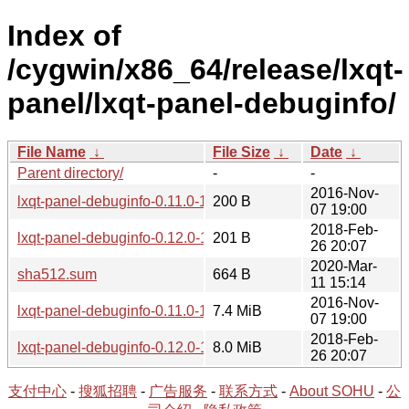
Index of
/cygwin/x86_64/release/lxqt-
panel/lxqt-panel-debuginfo/
File Name
↓
File Size
↓
Date
↓
Parent directory/
-
-
2016-Nov-
lxqt-panel-debuginfo-0.11.0-1.hint
200 B
07 19:00
2018-Feb-
lxqt-panel-debuginfo-0.12.0-1.hint
201 B
26 20:07
2020-Mar-
sha512.sum
664 B
11 15:14
2016-Nov-
lxqt-panel-debuginfo-0.11.0-1.tar.xz
7.4 MiB
07 19:00
2018-Feb-
lxqt-panel-debuginfo-0.12.0-1.tar.xz
8.0 MiB
26 20:07
支付中心
-
搜狐招聘
-
广告服务
-
联系方式
-
About SOHU
-
公