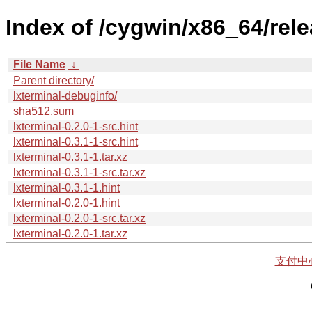
Index of /cygwin/x86_64/rele
File Name
↓
Parent directory/
lxterminal-debuginfo/
sha512.sum
lxterminal-0.2.0-1-src.hint
lxterminal-0.3.1-1-src.hint
lxterminal-0.3.1-1.tar.xz
lxterminal-0.3.1-1-src.tar.xz
lxterminal-0.3.1-1.hint
lxterminal-0.2.0-1.hint
lxterminal-0.2.0-1-src.tar.xz
lxterminal-0.2.0-1.tar.xz
支付中