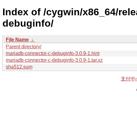
Index of /cygwin/x86_64/rel
debuginfo/
File Name
↓
Parent directory/
mariadb-connector-c-debuginfo-3.0.9-1.hint
mariadb-connector-c-debuginfo-3.0.9-1.tar.xz
sha512.sum
支付中