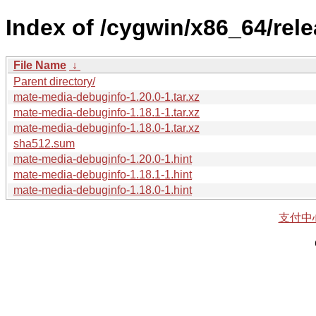
Index of /cygwin/x86_64/re
File Name
↓
Parent directory/
mate-media-debuginfo-1.20.0-1.tar.xz
mate-media-debuginfo-1.18.1-1.tar.xz
mate-media-debuginfo-1.18.0-1.tar.xz
sha512.sum
mate-media-debuginfo-1.20.0-1.hint
mate-media-debuginfo-1.18.1-1.hint
mate-media-debuginfo-1.18.0-1.hint
支付中