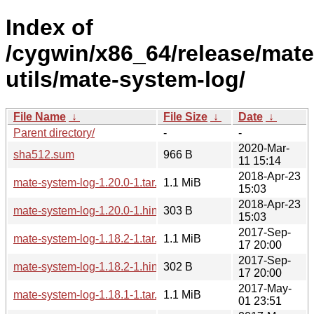
Index of
/cygwin/x86_64/release/mate
utils/mate-system-log/
File Name
↓
File Size
↓
Date
↓
Parent directory/
-
-
2020-Mar-
sha512.sum
966 B
11 15:14
2018-Apr-23
mate-system-log-1.20.0-1.tar.xz
1.1 MiB
15:03
2018-Apr-23
mate-system-log-1.20.0-1.hint
303 B
15:03
2017-Sep-
mate-system-log-1.18.2-1.tar.xz
1.1 MiB
17 20:00
2017-Sep-
mate-system-log-1.18.2-1.hint
302 B
17 20:00
2017-May-
mate-system-log-1.18.1-1.tar.xz
1.1 MiB
01 23:51