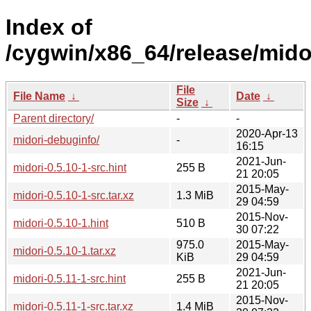
Index of
/cygwin/x86_64/release/mido
File
File Name
↓
Date
↓
Size
↓
Parent directory/
-
-
2020-Apr-13
midori-debuginfo/
-
16:15
2021-Jun-
midori-0.5.10-1-src.hint
255 B
21 20:05
2015-May-
midori-0.5.10-1-src.tar.xz
1.3 MiB
29 04:59
2015-Nov-
midori-0.5.10-1.hint
510 B
30 07:22
975.0
2015-May-
midori-0.5.10-1.tar.xz
KiB
29 04:59
2021-Jun-
midori-0.5.11-1-src.hint
255 B
21 20:05
2015-Nov-
midori-0.5.11-1-src.tar.xz
1.4 MiB