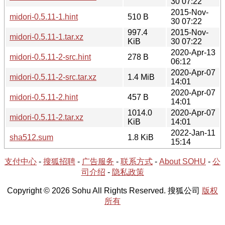
30 07:22
2015-Nov-
midori-0.5.11-1.hint
510 B
30 07:22
997.4
2015-Nov-
midori-0.5.11-1.tar.xz
KiB
30 07:22
2020-Apr-13
midori-0.5.11-2-src.hint
278 B
06:12
2020-Apr-07
midori-0.5.11-2-src.tar.xz
1.4 MiB
14:01
2020-Apr-07
midori-0.5.11-2.hint
457 B
14:01
1014.0
2020-Apr-07
midori-0.5.11-2.tar.xz
KiB
14:01
2022-Jan-11
sha512.sum
1.8 KiB
15:14
支付中心
-
搜狐招聘
-
广告服务
-
联系方式
-
About SOHU
-
公
司介绍
-
隐私政策
Copyright © 2026 Sohu All Rights Reserved. 搜狐公司
版权
所有