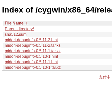
Index of /cygwin/x86_64/rel
File Name
↓
Parent directory/
sha512.sum
midori-debuginfo-0.5.11-2.hint
midori-debuginfo-0.5.11-2.tar.xz
midori-debuginfo-0.5.11-1.tar.xz
midori-debuginfo-0.5.10-1.hint
midori-debuginfo-0.5.11-1.hint
midori-debuginfo-0.5.10-1.tar.xz
支付中