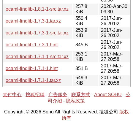
257.8
2020-Apr-30
ocaml-findlib-1.8.1-1-src.tar.xz
KiB
03:30
550.4
2017-Jun-
ocaml-findlib-1.7.3-1.tar.xz
KiB
26 20:02
253.9
2017-Jun-
ocaml-findlib-1.7.3-1-src.tar.xz
KiB
26 20:02
2017-Jun-
ocaml-findlib-1.7.3-1.hint
845 B
26 20:02
253.1
2017-Mar-
ocaml-findlib-1.7.1-1-src.tar.xz
KiB
27 20:58
2017-Mar-
ocaml-findlib-1.7.1-1.hint
851 B
27 20:58
549.3
2017-Mar-
ocaml-findlib-1.7.1-1.tar.xz
KiB
27 20:58
支付中心
-
搜狐招聘
-
广告服务
-
联系方式
-
About SOHU
-
公
司介绍
-
隐私政策
Copyright © 2026 Sohu All Rights Reserved. 搜狐公司
版权
所有