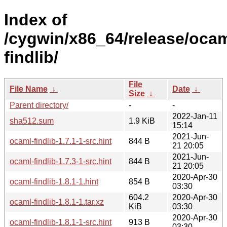
Index of
/cygwin/x86_64/release/ocam
findlib/
File
File Name
↓
Date
↓
Size
↓
Parent directory/
-
-
2022-Jan-11
sha512.sum
1.9 KiB
15:14
2021-Jun-
ocaml-findlib-1.7.1-1-src.hint
844 B
21 20:05
2021-Jun-
ocaml-findlib-1.7.3-1-src.hint
844 B
21 20:05
2020-Apr-30
ocaml-findlib-1.8.1-1.hint
854 B
03:30
604.2
2020-Apr-30
ocaml-findlib-1.8.1-1.tar.xz
KiB
03:30
2020-Apr-30
ocaml-findlib-1.8.1-1-src.hint
913 B
03:30