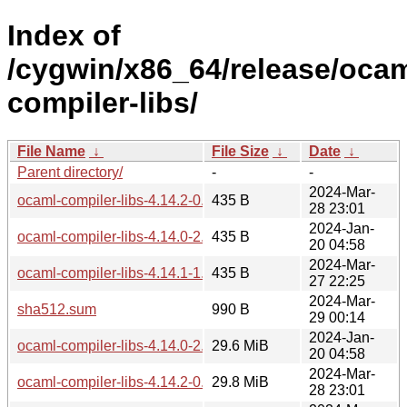
Index of
/cygwin/x86_64/release/oca
compiler-libs/
File Name
↓
File Size
↓
Date
↓
Parent directory/
-
-
2024-Mar-
ocaml-compiler-libs-4.14.2-0.hint
435 B
28 23:01
2024-Jan-
ocaml-compiler-libs-4.14.0-2.hint
435 B
20 04:58
2024-Mar-
ocaml-compiler-libs-4.14.1-1.hint
435 B
27 22:25
2024-Mar-
sha512.sum
990 B
29 00:14
2024-Jan-
ocaml-compiler-libs-4.14.0-2.tar.xz
29.6 MiB
20 04:58
2024-Mar-
ocaml-compiler-libs-4.14.2-0.tar.xz
29.8 MiB
28 23:01