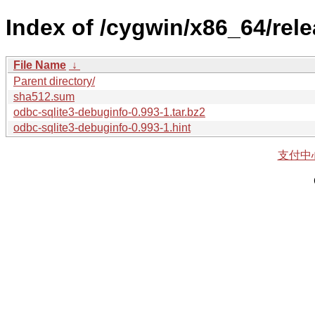
Index of /cygwin/x86_64/rel
File Name
↓
Parent directory/
sha512.sum
odbc-sqlite3-debuginfo-0.993-1.tar.bz2
odbc-sqlite3-debuginfo-0.993-1.hint
支付中