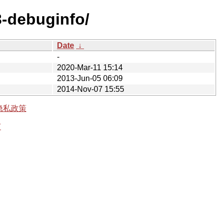
3-debuginfo/
Date
↓
-
2020-Mar-11 15:14
2013-Jun-05 06:09
2014-Nov-07 15:55
隐私政策
有