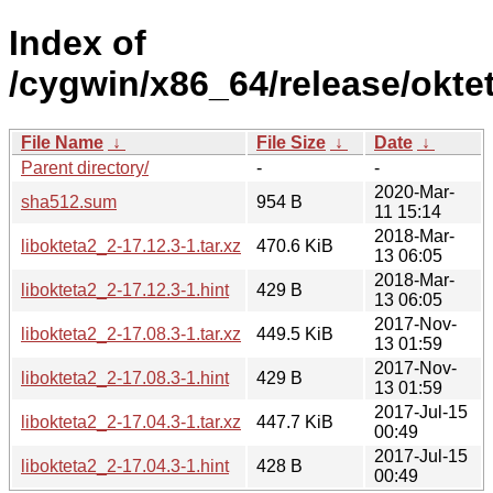
Index of
/cygwin/x86_64/release/oktet
File Name
↓
File Size
↓
Date
↓
Parent directory/
-
-
2020-Mar-
sha512.sum
954 B
11 15:14
2018-Mar-
libokteta2_2-17.12.3-1.tar.xz
470.6 KiB
13 06:05
2018-Mar-
libokteta2_2-17.12.3-1.hint
429 B
13 06:05
2017-Nov-
libokteta2_2-17.08.3-1.tar.xz
449.5 KiB
13 01:59
2017-Nov-
libokteta2_2-17.08.3-1.hint
429 B
13 01:59
2017-Jul-15
libokteta2_2-17.04.3-1.tar.xz
447.7 KiB
00:49
2017-Jul-15
libokteta2_2-17.04.3-1.hint
428 B
00:49