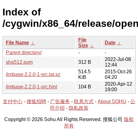
Index of
/cygwin/x86_64/release/open
File
File Name
↓
Date
↓
Size
↓
Parent directory/
-
-
2022-Jul-08
sha512.sum
312 B
12:44
514.5
2015-Oct-26
ilmbase-2.2.0-1-src.tar.xz
KiB
04:20
2020-Apr-12
ilmbase-2.2.0-1-src.hint
104 B
19:00
支付中心
-
搜狐招聘
-
广告服务
-
联系方式
-
About SOHU
-
公
司介绍
-
隐私政策
Copyright © 2026 Sohu All Rights Reserved. 搜狐公司
版权
所有