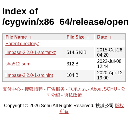
Index of
/cygwin/x86_64/release/open
File Name
↓
File Size
↓
Date
↓
Parent directory/
-
-
2015-Oct-26
ilmbase-2.2.0-1-src.tar.xz
514.5 KiB
04:20
2022-Jul-08
sha512.sum
312 B
12:44
2020-Apr-12
ilmbase-2.2.0-1-src.hint
104 B
19:00
支付中心
-
搜狐招聘
-
广告服务
-
联系方式
-
About SOHU
-
公
司介绍
-
隐私政策
Copyright © 2026 Sohu All Rights Reserved. 搜狐公司
版权
所有