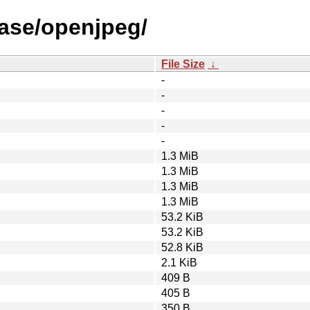
ease/openjpeg/
File Size
↓
-
-
-
-
-
1.3 MiB
1.3 MiB
1.3 MiB
1.3 MiB
53.2 KiB
53.2 KiB
52.8 KiB
2.1 KiB
409 B
405 B
350 B