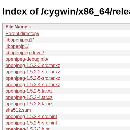
Index of /cygwin/x86_64/rel
File Name
↓
Parent directory/
libopenjpeg1/
libopenjp1/
libopenjpeg-devel/
openjpeg-debuginfo/
openjpeg-1.5.2-3-src.tar.xz
openjpeg-1.5.2-2-src.tar.xz
openjpeg-1.5.2-5-src.tar.xz
openjpeg-1.5.2-4-src.tar.xz
openjpeg-1.5.2-5.tar.xz
openjpeg-1.5.2-4.tar.xz
openjpeg-1.5.2-3.tar.xz
sha512.sum
openjpeg-1.5.2-4-src.hint
openjpeg-1.5.2-5-src.hint
openjpeg-1.5.2-3.hint