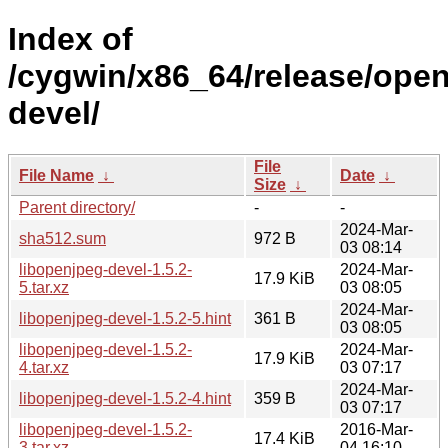
Index of
/cygwin/x86_64/release/open
devel/
File
File Name
↓
Date
↓
Size
↓
Parent directory/
-
-
2024-Mar-
sha512.sum
972 B
03 08:14
libopenjpeg-devel-1.5.2-
2024-Mar-
17.9 KiB
5.tar.xz
03 08:05
2024-Mar-
libopenjpeg-devel-1.5.2-5.hint
361 B
03 08:05
libopenjpeg-devel-1.5.2-
2024-Mar-
17.9 KiB
4.tar.xz
03 07:17
2024-Mar-
libopenjpeg-devel-1.5.2-4.hint
359 B
03 07:17
libopenjpeg-devel-1.5.2-
2016-Mar-
17.4 KiB
3.tar.xz
04 16:10