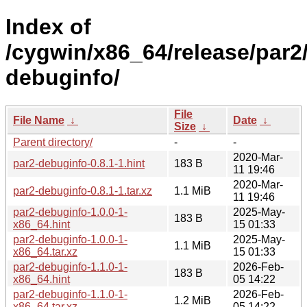
Index of
/cygwin/x86_64/release/par2
debuginfo/
File
File Name
↓
Date
↓
Size
↓
Parent directory/
-
-
2020-Mar-
par2-debuginfo-0.8.1-1.hint
183 B
11 19:46
2020-Mar-
par2-debuginfo-0.8.1-1.tar.xz
1.1 MiB
11 19:46
par2-debuginfo-1.0.0-1-
2025-May-
183 B
x86_64.hint
15 01:33
par2-debuginfo-1.0.0-1-
2025-May-
1.1 MiB
x86_64.tar.xz
15 01:33
par2-debuginfo-1.1.0-1-
2026-Feb-
183 B
x86_64.hint
05 14:22
par2-debuginfo-1.1.0-1-
2026-Feb-
1.2 MiB
x86_64.tar.xz
05 14:22