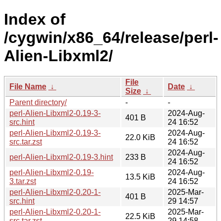
Index of
/cygwin/x86_64/release/perl-
Alien-Libxml2/
File
File Name
↓
Date
↓
Size
↓
Parent directory/
-
-
perl-Alien-Libxml2-0.19-3-
2024-Aug-
401 B
src.hint
24 16:52
perl-Alien-Libxml2-0.19-3-
2024-Aug-
22.0 KiB
src.tar.zst
24 16:52
2024-Aug-
perl-Alien-Libxml2-0.19-3.hint
233 B
24 16:52
perl-Alien-Libxml2-0.19-
2024-Aug-
13.5 KiB
3.tar.zst
24 16:52
perl-Alien-Libxml2-0.20-1-
2025-Mar-
401 B
src.hint
29 14:57
perl-Alien-Libxml2-0.20-1-
2025-Mar-
22.5 KiB
src.tar.zst
29 14:58