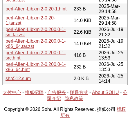
2025-Mar-
perl-Alien-Libxml2-0.20-1.hint
233 B
29 14:58
perl-Alien-Libxml2-0.20-
2025-Mar-
14.0 KiB
1.tar.zst
29 14:58
perl-Alien-Libxml2-0.200.0-1-
2026-Jul-19
22.6 KiB
src.tar.zst
21:32
perl-Alien-Libxml2-0.200.0-1-
2026-Jul-19
14.0 KiB
x86_64.tar.zst
21:32
perl-Alien-Libxml2-0.200.0-1-
2026-Jul-25
416 B
src.hint
13:53
perl-Alien-Libxml2-0.200.0-1-
2026-Jul-25
232 B
x86_64.hint
13:53
2026-Jul-25
sha512.sum
2.0 KiB
14:14
支付中心
-
搜狐招聘
-
广告服务
-
联系方式
-
About SOHU
-
公
司介绍
-
隐私政策
Copyright © 2026 Sohu All Rights Reserved. 搜狐公司
版权
所有