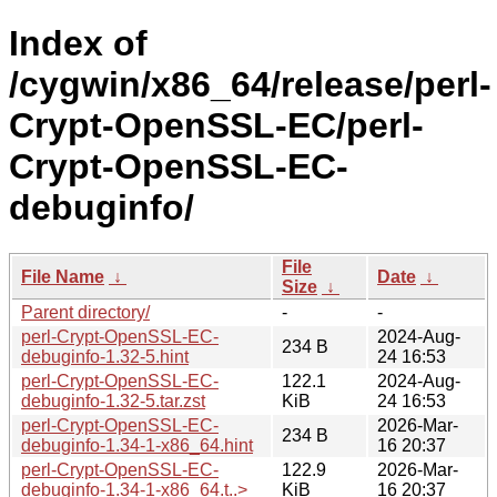
Index of
/cygwin/x86_64/release/perl-
Crypt-OpenSSL-EC/perl-
Crypt-OpenSSL-EC-
debuginfo/
File
File Name
↓
Date
↓
Size
↓
Parent directory/
-
-
perl-Crypt-OpenSSL-EC-
2024-Aug-
234 B
debuginfo-1.32-5.hint
24 16:53
perl-Crypt-OpenSSL-EC-
122.1
2024-Aug-
debuginfo-1.32-5.tar.zst
KiB
24 16:53
perl-Crypt-OpenSSL-EC-
2026-Mar-
234 B
debuginfo-1.34-1-x86_64.hint
16 20:37
perl-Crypt-OpenSSL-EC-
122.9
2026-Mar-
debuginfo-1.34-1-x86_64.t..>
KiB
16 20:37