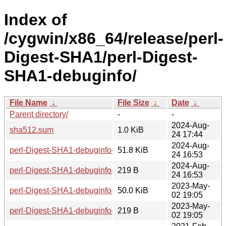
Index of
/cygwin/x86_64/release/perl-
Digest-SHA1/perl-Digest-
SHA1-debuginfo/
File Name
↓
File Size
↓
Date
↓
Parent directory/
-
-
2024-Aug-
sha512.sum
1.0 KiB
24 17:44
2024-Aug-
perl-Digest-SHA1-debuginfo-2.13-10.tar.zst
51.8 KiB
24 16:53
2024-Aug-
perl-Digest-SHA1-debuginfo-2.13-10.hint
219 B
24 16:53
2023-May-
perl-Digest-SHA1-debuginfo-2.13-9.tar.zst
50.0 KiB
02 19:05
2023-May-
perl-Digest-SHA1-debuginfo-2.13-9.hint
219 B
02 19:05