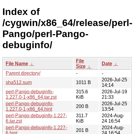
Index of
/cygwin/x86_64/release/perl-
Pango/perl-Pango-
debuginfo/
File
File Name
↓
Date
↓
Size
↓
Parent directory/
-
-
2026-Jul-25
sha512.sum
1011 B
14:14
perl-Pango-debuginfo-
315.6
2026-Jul-19
1.227.0-1-x86_64.tar.zst
KiB
21:33
perl-Pango-debuginfo-
2026-Jul-25
200 B
1.227.0-1-x86_64.hint
13:54
perl-Pango-debuginfo-1.227-
311.7
2024-Aug-
6.tar.zst
KiB
24 16:54
perl-Pango-debuginfo-1.227-
2024-Aug-
201 B
6.hint
24 16:54