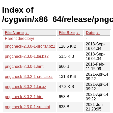
Index of
/cygwin/x86_64/release/png
File Name
↓
File Size
↓
Date
↓
Parent directory/
-
-
2013-Sep-
pngcheck-2.3.0-1-src.tar.bz2
128.5 KiB
16 04:34
2013-Sep-
pngcheck-2.3.0-1.tar.bz2
51.5 KiB
16 04:34
2016-Feb-
pngcheck-2.3.0-1.hint
660 B
11 15:09
2021-Apr-14
pngcheck-3.0.2-1-src.tar.xz
131.8 KiB
09:22
2021-Apr-14
pngcheck-3.0.2-1.tar.xz
47.3 KiB
09:22
2021-Apr-14
pngcheck-3.0.2-1.hint
653 B
09:22
2021-Jun-
pngcheck-2.3.0-1-src.hint
638 B
21 20:05