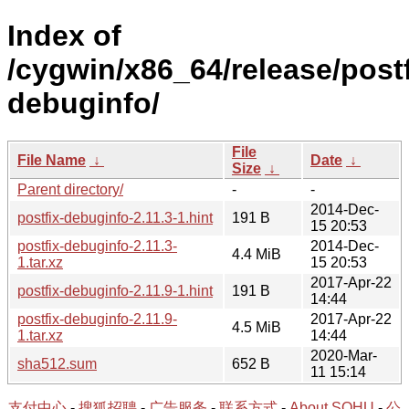
Index of
/cygwin/x86_64/release/postf
debuginfo/
File
File Name
↓
Date
↓
Size
↓
Parent directory/
-
-
2014-Dec-
postfix-debuginfo-2.11.3-1.hint
191 B
15 20:53
postfix-debuginfo-2.11.3-
2014-Dec-
4.4 MiB
1.tar.xz
15 20:53
2017-Apr-22
postfix-debuginfo-2.11.9-1.hint
191 B
14:44
postfix-debuginfo-2.11.9-
2017-Apr-22
4.5 MiB
1.tar.xz
14:44
2020-Mar-
sha512.sum
652 B
11 15:14
支付中心
-
搜狐招聘
-
广告服务
-
联系方式
-
About SOHU
-
公