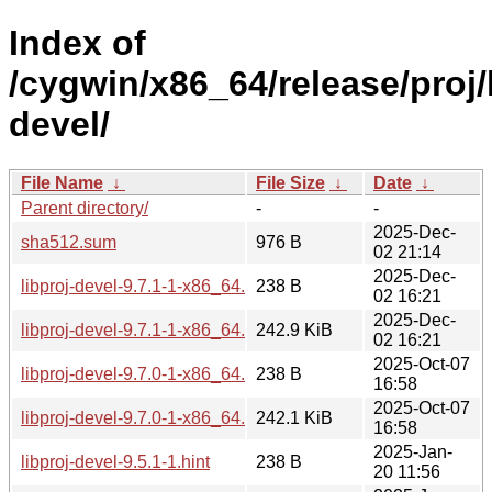
Index of
/cygwin/x86_64/release/proj/l
devel/
File Name
↓
File Size
↓
Date
↓
Parent directory/
-
-
2025-Dec-
sha512.sum
976 B
02 21:14
2025-Dec-
libproj-devel-9.7.1-1-x86_64.hint
238 B
02 16:21
2025-Dec-
libproj-devel-9.7.1-1-x86_64.tar.xz
242.9 KiB
02 16:21
2025-Oct-07
libproj-devel-9.7.0-1-x86_64.hint
238 B
16:58
2025-Oct-07
libproj-devel-9.7.0-1-x86_64.tar.xz
242.1 KiB
16:58
2025-Jan-
libproj-devel-9.5.1-1.hint
238 B
20 11:56