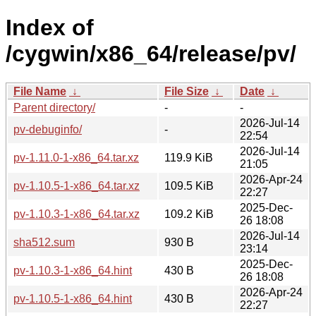
Index of
/cygwin/x86_64/release/pv/
File Name
↓
File Size
↓
Date
↓
Parent directory/
-
-
2026-Jul-14
pv-debuginfo/
-
22:54
2026-Jul-14
pv-1.11.0-1-x86_64.tar.xz
119.9 KiB
21:05
2026-Apr-24
pv-1.10.5-1-x86_64.tar.xz
109.5 KiB
22:27
2025-Dec-
pv-1.10.3-1-x86_64.tar.xz
109.2 KiB
26 18:08
2026-Jul-14
sha512.sum
930 B
23:14
2025-Dec-
pv-1.10.3-1-x86_64.hint
430 B
26 18:08
2026-Apr-24
pv-1.10.5-1-x86_64.hint
430 B
22:27