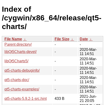
Index of
/cygwin/x86_64/release/qt5-
charts/
File Name
↓
File Size
↓
Date
↓
Parent directory/
-
-
2020-Mar-
libQt5Charts-devel/
-
11 14:51
2020-Mar-
libQt5Charts5/
-
11 14:51
2020-Mar-
qt5-charts-debuginfo/
-
11 14:51
2020-Mar-
qt5-charts-doc/
-
11 14:51
2020-Mar-
qt5-charts-examples/
-
11 14:51
2021-Jun-
qt5-charts-5.9.2-1-src.hint
433 B
21 20:05