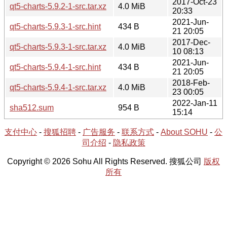
2017-Oct-23
qt5-charts-5.9.2-1-src.tar.xz
4.0 MiB
20:33
2021-Jun-
qt5-charts-5.9.3-1-src.hint
434 B
21 20:05
2017-Dec-
qt5-charts-5.9.3-1-src.tar.xz
4.0 MiB
10 08:13
2021-Jun-
qt5-charts-5.9.4-1-src.hint
434 B
21 20:05
2018-Feb-
qt5-charts-5.9.4-1-src.tar.xz
4.0 MiB
23 00:05
2022-Jan-11
sha512.sum
954 B
15:14
支付中心
-
搜狐招聘
-
广告服务
-
联系方式
-
About SOHU
-
公
司介绍
-
隐私政策
Copyright © 2026 Sohu All Rights Reserved. 搜狐公司
版权
所有