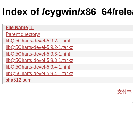
Index of /cygwin/x86_64/rele
File Name
↓
Parent directory/
libQt5Charts-devel-5.9.2-1.hint
libQt5Charts-devel-5.9.2-1.tar.xz
libQt5Charts-devel-5.9.3-1.hint
libQt5Charts-devel-5.9.3-1.tar.xz
libQt5Charts-devel-5.9.4-1.hint
libQt5Charts-devel-5.9.4-1.tar.xz
sha512.sum
支付中