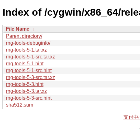
Index of /cygwin/x86_64/rele
File Name
↓
Parent directory/
rng-tools-debuginfo/
rng-tools-5-1.tar.xz
rng-tools-5-1-src.tar.xz
rng-tools-5-1.hint
rng-tools-5-1-src.hint
rng-tools-5-3-src.tar.xz
rng-tools-5-3.hint
rng-tools-5-3.tar.xz
rng-tools-5-3-src.hint
sha512.sum
支付中