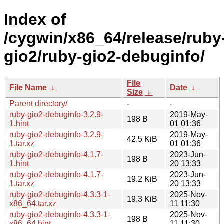
Index of
/cygwin/x86_64/release/ruby
gio2/ruby-gio2-debuginfo/
File
File Name
↓
Date
↓
Size
↓
Parent directory/
-
-
ruby-gio2-debuginfo-3.2.9-
2019-May-
198 B
1.hint
01 01:36
ruby-gio2-debuginfo-3.2.9-
2019-May-
42.5 KiB
1.tar.xz
01 01:36
ruby-gio2-debuginfo-4.1.7-
2023-Jun-
198 B
1.hint
20 13:33
ruby-gio2-debuginfo-4.1.7-
2023-Jun-
19.2 KiB
1.tar.xz
20 13:33
ruby-gio2-debuginfo-4.3.3-1-
2025-Nov-
19.3 KiB
x86_64.tar.xz
11 11:30
ruby-gio2-debuginfo-4.3.3-1-
2025-Nov-
198 B
x86_64.hint
11 11:30