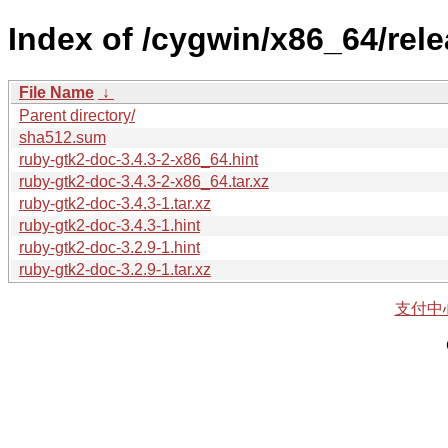
Index of /cygwin/x86_64/rel
File Name
↓
Parent directory/
sha512.sum
ruby-gtk2-doc-3.4.3-2-x86_64.hint
ruby-gtk2-doc-3.4.3-2-x86_64.tar.xz
ruby-gtk2-doc-3.4.3-1.tar.xz
ruby-gtk2-doc-3.4.3-1.hint
ruby-gtk2-doc-3.2.9-1.hint
ruby-gtk2-doc-3.2.9-1.tar.xz
支付中