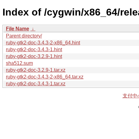
Index of /cygwin/x86_64/rel
File Name
↓
Parent directory/
ruby-gtk2-doc-3.4.3-2-x86_64.hint
ruby-gtk2-doc-3.4.3-1.hint
ruby-gtk2-doc-3.2.9-1.hint
sha512.sum
ruby-gtk2-doc-3.2.9-1.tar.xz
ruby-gtk2-doc-3.4.3-2-x86_64.tar.xz
ruby-gtk2-doc-3.4.3-1.tar.xz
支付中