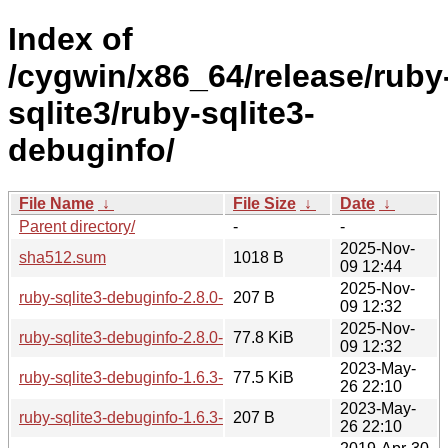
Index of
/cygwin/x86_64/release/ruby
sqlite3/ruby-sqlite3-
debuginfo/
File Name
↓
File Size
↓
Date
↓
Parent directory/
-
-
2025-Nov-
sha512.sum
1018 B
09 12:44
2025-Nov-
ruby-sqlite3-debuginfo-2.8.0-1-x86_64.hint
207 B
09 12:32
2025-Nov-
ruby-sqlite3-debuginfo-2.8.0-1-x86_64.tar.xz
77.8 KiB
09 12:32
2023-May-
ruby-sqlite3-debuginfo-1.6.3-1.tar.xz
77.5 KiB
26 22:10
2023-May-
ruby-sqlite3-debuginfo-1.6.3-1.hint
207 B
26 22:10